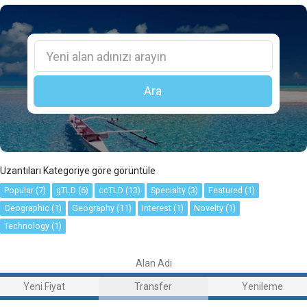
Ara
Uzantıları Kategoriye göre görüntüle
Popular (7)
gTLD (6)
ccTLD (13)
Specialty (3)
Featured (1)
Geographic (1)
Geography (11)
Interest (1)
Novelty (1)
Technology (1)
Alan Adı
Yeni Fiyat
Transfer
Yenileme